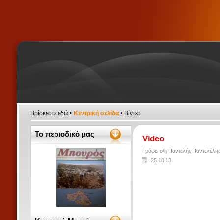
Βρίσκεστε εδώ
Κεντρική σελίδα
Βίντεο
Το περιοδικό μας
Video
Γράφει ο/η Παντελής Παντελέλη
25.10.13