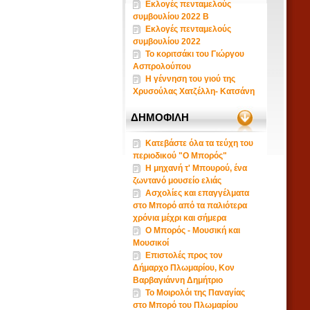
Εκλογές πενταμελούς
συμβουλίου 2022 B
Εκλογές πενταμελούς
συμβουλίου 2022
Το κοριτσάκι του Γιώργου
Ασπρολούπου
Η γέννηση του γιού της
Χρυσούλας Χατζέλλη- Κατσάνη
ΔΗΜΟΦΙΛΗ
Κατεβάστε όλα τα τεύχη του
περιοδικού "Ο Μπορός"
Η μηχανή τ' Μπουρού, ένα
ζωντανό μουσείο ελιάς
Ασχολίες και επαγγέλματα
στο Μπορό από τα παλιότερα
χρόνια μέχρι και σήμερα
Ο Μπορός - Μουσική και
Μουσικοί
Επιστολές προς τον
Δήμαρχο Πλωμαρίου, Κον
Βαρβαγιάννη Δημήτριο
Το Μοιρολόι της Παναγίας
στο Μπορό του Πλωμαρίου