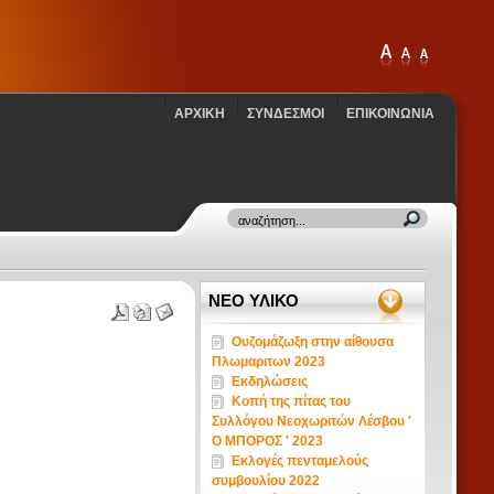
ΑΡΧΙΚΗ
ΣΥΝΔΕΣΜΟΙ
ΕΠΙΚΟΙΝΩΝΙΑ
ΝΕΟ ΥΛΙΚΟ
Ουζομάζωξη στην αίθουσα
Πλωμαριτων 2023
Εκδηλώσεις
Κοπή της πίτας του
Συλλόγου Νεοχωριτών Λέσβου '
Ο ΜΠΟΡΟΣ ' 2023
Εκλογές πενταμελούς
συμβουλίου 2022