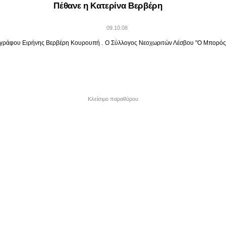
Πέθανε η Κατερίνα Βερβέρη
09.10.08
ιογράφου Ειρήνης Βερβέρη Κουρουπή .
Ο
Σύλλογος
Νεοχωριτών
Λέσβου
"Ο Μπορός
Κλείσιμο παραθύρου