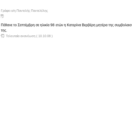
Γράφει ο/η Παντελής Παντελέλης
Πέθανε το Σεπτέμβρη σε ηλικία 98 ετών η Κατερίνα Βερβέρη μητέρα της συμβολα
της.
Τελευταία ανανέωση ( 10.10.08 )