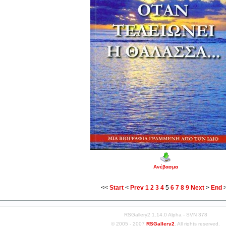
Ανέβασμα
<<
Start
<
Prev
1
2
3
4
5
6
7
8
9
Next
>
End
RSGallery2 1.14.0 Alpha - SVN 378
© 2005 - 2007
RSGallery2
. All rights reserved.