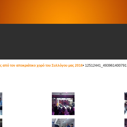
 από τον αποκριάτικο χορό του Συλλόγου μας 2016
12512441_493961400791