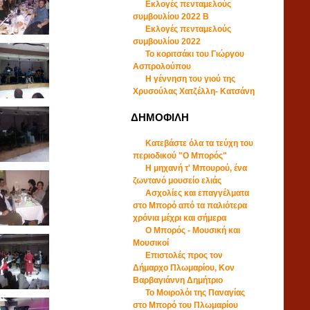
Εκλογές πενταμελούς
συμβουλίου 2022 B
Εκλογές πενταμελούς
συμβουλίου 2022
Το κοριτσάκι του Γιώργου
Ασπρολούπου
Η γέννηση του γιού της
Χρυσούλας Χατζέλλη- Κατσάνη
ΔΗΜΟΦΙΛΗ
Κατεβάστε όλα τα τεύχη του
περιοδικού "Ο Μπορός"
Η μηχανή τ' Μπουρού, ένα
ζωντανό μουσείο ελιάς
Ασχολίες και επαγγέλματα
στο Μπορό από τα παλιότερα
χρόνια μέχρι και σήμερα
Ο Μπορός - Μουσική και
Μουσικοί
Επιστολές προς τον
Δήμαρχο Πλωμαρίου, Κον
Βαρβαγιάννη Δημήτριο
Το Μοιρολόι της Παναγίας
στο Μπορό του Πλωμαρίου