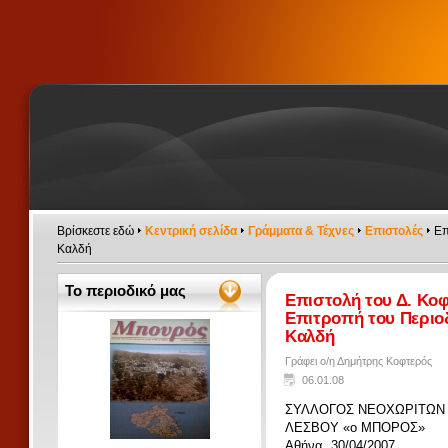
Βρίσκεστε εδώ
Κεντρική σελίδα
Γράμματα & Τέχνες
Επιστολές
Eπ
Καλδή
Το περιοδικό μας
Eπιστολή του Δ. Κοφ
Επιτροπή του Περιοδι
Καλδή
Γράφει ο/η Δημήτρης Κοφτερός
06.01.08
ΣΥΛΛΟΓΟΣ ΝΕΟΧΩΡΙΤΩΝ
ΛΕΣΒΟΥ «ο ΜΠΟΡΟΣ»
Αθήνα, 30/04/2007