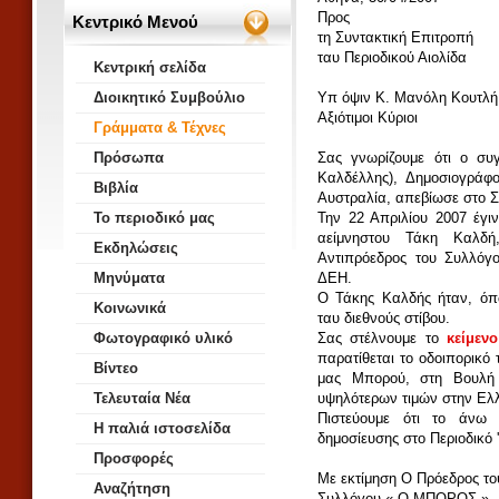
Προς
Κεντρικό Μενού
τη Συντακτική Επιτροπή
ταυ Περιοδικού Αιολίδα
Κεντρική σελίδα
Διοικητικό Συμβούλιο
Yπ όψιν Κ. Μανόλη Κουτλή
Αξιότιμοι Κύριοι
Γράμματα & Τέχνες
Πρόσωπα
Σας γνωρίζουμε ότι ο συ
Καλδέλλης), Δημοσιογράφ
Βιβλία
Αυστραλία, απεβίωσε στο Σ
Το περιοδικό μας
Την 22 Απριλίου 2007 έγι
αείμνηστου Τάκη Καλδή
Εκδηλώσεις
Αντιπρόεδρος του Συλλόγο
Μηνύματα
ΔΕΗ.
Ο Τάκης Καλδής ήταν, όπ
Κοινωνικά
ταυ διεθνούς στίβου.
Φωτογραφικό υλικό
Σας στέλνουμε το
κείμενο
παρατίθεται το οδοιπορικό
Βίντεο
μας Μπορού, στη Βουλή 
Τελευταία Νέα
υψηλότερων τιμών στην Ελλ
Πιστεύουμε ότι το άνω 
Η παλιά ιστοσελίδα
δημοσίευσης στο Περιοδικό 
Προσφορές
Με εκτίμηση Ο Πρόεδρος το
Αναζήτηση
Συλλόγου « Ο ΜΠΟΡΟΣ »