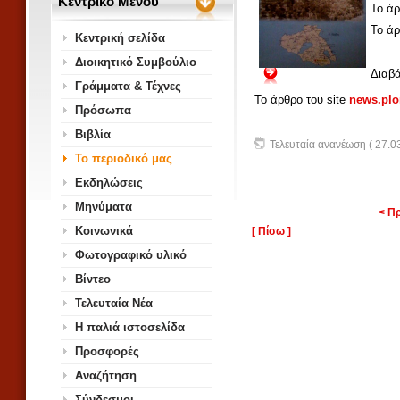
Κεντρικό Μενού
Το άρ
Το άρ
Κεντρική σελίδα
Διοικητικό Συμβούλιο
Διαβά
Γράμματα & Τέχνες
Το άρθρο του site
news.plo
Πρόσωπα
Βιβλία
Τελευταία ανανέωση ( 27.03
Το περιοδικό μας
Εκδηλώσεις
Μηνύματα
< Π
Κοινωνικά
[ Πίσω ]
Φωτογραφικό υλικό
Βίντεο
Τελευταία Νέα
Η παλιά ιστοσελίδα
Προσφορές
Αναζήτηση
Σύνδεσμοι