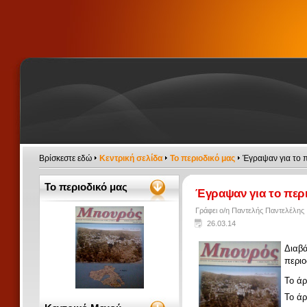
Βρίσκεστε εδώ
Κεντρική σελίδα
Το περιοδικό μας
Έγραψαν για το π
Το περιοδικό μας
Έγραψαν για το περι
Γράφει ο/η Παντελής Παντελέλης
26.03.14
Διαβά
περιο
Το άρ
Το άρ