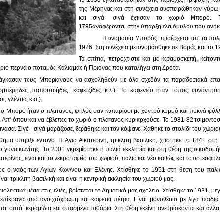
Το 1650 εγκαταστάθηκαν στις περιοχές Τριψύχη, Καλια
της Μέρηνας και στη συνέχεια συσπειρώθηκαν γύρω
και σιγά -σιγά έχτισαν το χωριό Μπορό. Γ
1785αναφέρονται στην ύπαρξη ελαιόμυλου που ανήκε
Η ονομασία Μπορός, προέρχεται απ' τα πολλ
1926. Στη συνέχεια μετονομάσθηκε σε Βορός και το 1
Τα σπίτια, πετρόχτιστα και με κεραμοσκεπή, κείτον
ριό περνά ο ποταμός Καλιαμάς ή Πριόνας που καταλήγει στη Δρότα.
άγκασαν τους Μποριανούς να ασχοληθούν με όλα σχεδόν τα παραδοσιακά επαγγ
μπέρηδες, παπουτσήδες, καφετζίδες κ.λ.).
Το καφενείο ήταν τόπος συνάντηση
 γλέντια, κ.α.).
 το Μπορό ήταν ο πλάτανος, ψηλός σαν κυπαρίσσι με χοντρό κορμό και πυκνά φύλλ
. Απ' όπου και να έβλεπες το χωριό ο πλάτανος κυριαρχούσε. Το 1981-82 τσιμεντ
νάσα. Σιγά - σιγά μαράζωσε, ξεράθηκε και τον κόψανε. Χάθηκε το στολίδι του χωριο
ημα υπήρξε έντονο. Η Αγία Αικατερίνη, τρίκλιτη βασιλική, χτίστηκε το 1841 στη
 γυναικωνίτης. Το 2001 γκρεμίστηκε η παλιά εκκλησία και στη θέση της οικοδομή
τερίνης, είναι και το νεκροταφείο του χωριού, παλιό και νέο καθώς και το οστεοφυλ
νος ο ναός των Αγίων Κων/νου και Ελένης. Χτίσθηκε το 1951 στη θέση του παλ
αι τρίκλιτη βασιλική και είναι η κεντρική εκκλησία του χωριού μας.
ιολεκτικά μέσα στις ελιές, βρίσκεται το Δημοτικό μας σχολείο. Χτίσθηκε το 1931, μ
 επίκρανα από ανοιχτόχρωμη και καφετιά πέτρα. Είναι μονοθέσιο με λίγα παιδιά.
, οστά, κεραμίδια και σπασμένα πιθάρια. Στη θέση εκείνη ανευρίσκονται και άλλα