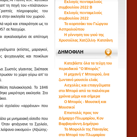
μά, Άϊ Γιάννη κτλ.. κάτοικοι
Εκλογές πενταμελούς
 απ' τη πηγή του «πλάτανου»
συμβουλίου 2022 B
ραπτές πληροφορίες του
Εκλογές πενταμελούς
 στην εκκλησία του χωριού.
συμβουλίου 2022
ά νερά και επεκράτησε ως το
Το κοριτσάκι του Γιώργου
957 σε Νεοχώρι.
Ασπρολούπου
Η γέννηση του γιού της
ται αγκαλιασμένα σε απότομη
Χρυσούλας Χατζέλλη- Κατσάνη
έλματα (κτίστες, μαραγκοί,
ΔΗΜΟΦΙΛΗ
ς ψυχαγωγίας και ποικίλων
Κατεβάστε όλα τα τεύχη του
περιοδικού "Ο Μπορός"
α. Σωστός γίγαντας. Σκέπασε
Η μηχανή τ' Μπουρού, ένα
όστρωσαν το χώρο γύρω απ' το
ζωντανό μουσείο ελιάς
ύ.
Ασχολίες και επαγγέλματα
 θέση παλιακκλησιά. Το 1846
στο Μπορό από τα παλιότερα
θηκε μικρότερη εκκλησία. Στο
χρόνια μέχρι και σήμερα
άκιο.
Ο Μπορός - Μουσική και
ιού σχολείου «αρρένων» που
Μουσικοί
Επιστολές προς τον
Δήμαρχο Πλωμαρίου, Κον
εγάλο με μνημειακή είσοδο που
Βαρβαγιάννη Δημήτριο
 Όταν φτιάχνανε το Σχολείο,
Το Μοιρολόι της Παναγίας
 λείψανα οικισμού» (Αξιώτης-
στο Μπορό του Πλωμαρίου