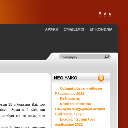
ΑΡΧΙΚΗ
ΣΥΝΔΕΣΜΟΙ
ΕΠΙΚΟΙΝΩΝΙΑ
ΝΕΟ ΥΛΙΚΟ
Ουζομάζωξη στην αίθουσα
Πλωμαριτων 2023
Εκδηλώσεις
Κοπή της πίτας του
εται 15 χιλιόμετρα Β.Δ. του
Συλλόγου Νεοχωριτών Λέσβου '
σινη πλαγιά από ελιές και
Ο ΜΠΟΡΟΣ ' 2023
 κατώγια και τις αυλές των
Εκλογές πενταμελούς
συμβουλίου 2022