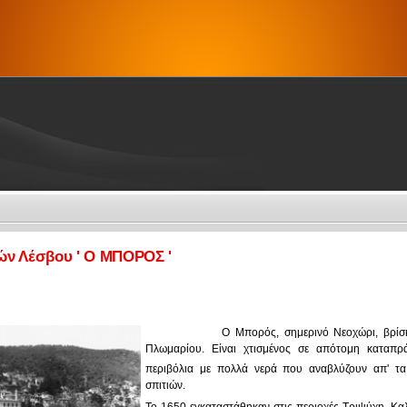
ών Λέσβου ' Ο ΜΠΟΡΟΣ '
Ο Μπορός,
σημερινό Νεοχώρι, βρίσκ
Πλωμαρίου. Είναι χτισμένος σε απότομη καταπρά
περιβόλια με πολλά νερά που αναβλύζουν
απ' τα
σπιτιών.