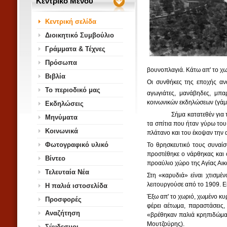
Κεντρικό Μενού
Κεντρική σελίδα
Διοικητικό Συμβούλιο
Γράμματα & Τέχνες
Πρόσωπα
βουνοπλαγιά. Κάτω απ' το χω
Βιβλία
Οι συνθήκες της εποχής αν
Το περιοδικό μας
αγωγιάτες, μανάβηδες, μπαρ
κοινωνικών εκδηλώσεων (γάμοι,
Εκδηλώσεις
Σήμα κατατεθέν για
Μηνύματα
τα σπίτια που ήταν γύρω του
Κοινωνικά
πλάτανο και του έκοψαν την α
Φωτογραφικό υλικό
Το θρησκευτικό τους συναίσθ
προστέθηκε ο νάρθηκας και ο
Βίντεο
προαύλιο χώρο της Αγίας Αικα
Τελευταία Νέα
Στη «καρυδιά» είναι χτισμέ
λειτουργούσε από το 1909. Είν
Η παλιά ιστοσελίδα
Έξω απ' το χωριό, χωμένο κυρ
Προσφορές
φέρει αέτωμα, παραστάσεις,
Αναζήτηση
«βρέθηκαν παλιά κρηπιδώματα
Μουτζούρης).
Σύνδεσμοι